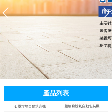
產品列表
超細粉脫氣自動包裝機
石墨坩堝自動填充機