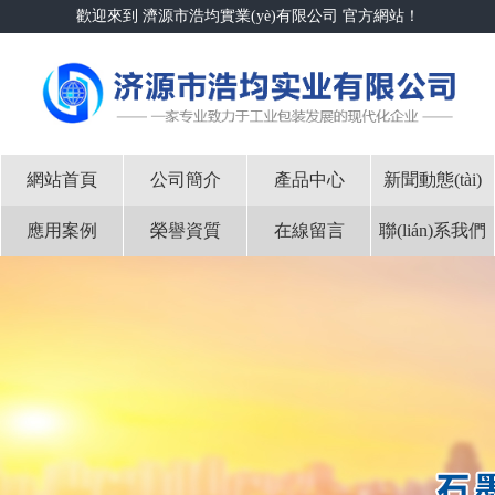
歡迎來到 濟源市浩均實業(yè)有限公司 官方網站！
網站首頁
公司簡介
產品中心
新聞動態(tài)
應用案例
榮譽資質
在線留言
聯(lián)系我們